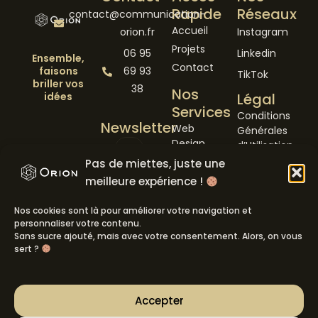
Rapide
Réseaux
contact@communication-
Accueil
orion.fr
Instagram
Projets
06 95
Linkedin
Ensemble,
Contact
faisons
69 93
TikTok
briller
vos
38
Nos
idées
Légal
Services
Conditions
Newsletter
Web
Générales
Design
d’Utilisation
Social
Pas de miettes, juste une
Politique de
Media
confidentialité
meilleure expérience !
S'inscrire
Branding
Mentions
Nos cookies sont là pour améliorer votre navigation et
Légales
personnaliser votre contenu.
Cookies
Sans sucre ajouté, mais avec votre consentement. Alors, on vous
sert ?
Accepter
© 2026 · Tous
I
L