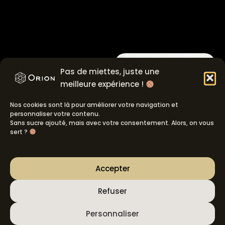
Faire du sport
Pas de miettes, juste une
un droit et non
meilleure expérience !
un privilège :
digitaliser
Nos cookies sont là pour améliorer votre navigation et
personnaliser votre contenu.
l'espoir
Sans sucre ajouté, mais avec votre consentement. Alors, on vous
sert ?
L’association Les
Champions de Demain
(LC2D) porte un combat
Accepter
essentiel : briser les
barrières financières et
Refuser
sociales pour permettre à
Personnaliser
chaque enfant, quel que